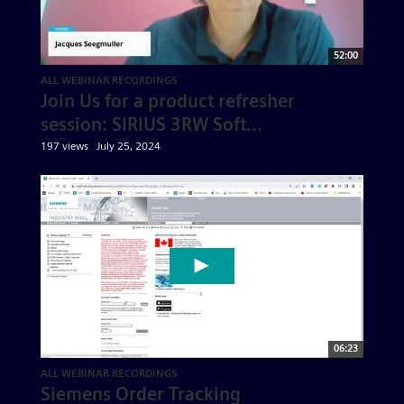
52:00
ALL WEBINAR RECORDINGS
Join Us for a product refresher
session: SIRIUS 3RW Soft...
197 views
July 25, 2024
06:23
ALL WEBINAR RECORDINGS
Siemens Order Tracking