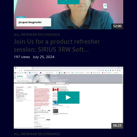
52:00
ALL WEBINAR RECORDINGS
Join Us for a product refresher
session: SIRIUS 3RW Soft...
197 views
July 25, 2024
06:23
ALL WEBINAR RECORDINGS