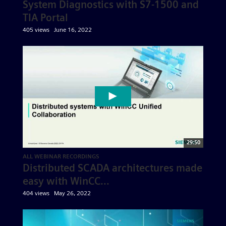
System Diagnostics with S7-1500 and
TIA Portal
405 views
June 16, 2022
29:50
ALL WEBINAR RECORDINGS
Distributed SCADA architectures made
easy with WinCC...
404 views
May 26, 2022